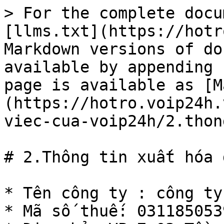
> For the complete docu
[llms.txt](https://hotr
Markdown versions of do
available by appending 
page is available as [M
(https://hotro.voip24h.
viec-cua-voip24h/2.thon
# 2.Thông tin xuất hóa đ
* Tên công ty : công ty
* Mã số thuế: 0311850539