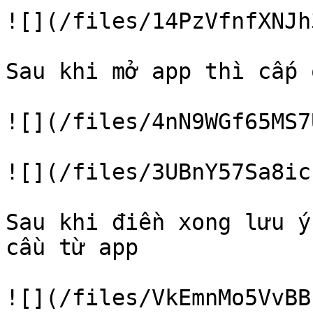
![](/files/14PzVfnfXNJh
Sau khi mở app thì cấp 
![](/files/4nN9WGf65MS7
![](/files/3UBnY57Sa8ic
Sau khi điền xong lưu ý
cầu từ app
