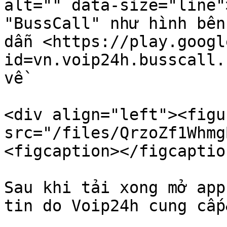
alt="" data-size="line"
"BussCall" như hình bên
dẫn <https://play.googl
id=vn.voip24h.busscall.
về

<div align="left"><figu
src="/files/QrzoZf1Whmg
<figcaption></figcaptio
Sau khi tải xong mở app
tin do Voip24h cung cấp