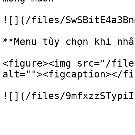
![](/files/SwSBitE4a3Bn
**Menu tùy chọn khi nhấ
<figure><img src="/file
alt=""><figcaption></fi