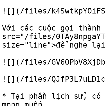
![](/files/k4SwtkpYOiFS
Với các cuộc gọi thành 
src="/files/0TAy8npgaYT
size="line">để nghe lại
![](/files/GV6OPbV8XjDb
![](/files/QJfP3L7uLD1c
* Tại phần lịch sử, có 
mong muốn
