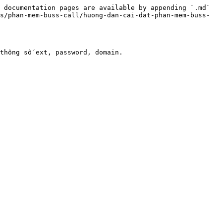
 documentation pages are available by appending `.md` 
s/phan-mem-buss-call/huong-dan-cai-dat-phan-mem-buss-
thông số ext, password, domain.
