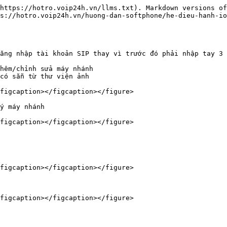
https://hotro.voip24h.vn/llms.txt). Markdown versions of
s://hotro.voip24h.vn/huong-dan-softphone/he-dieu-hanh-io
ăng nhập tài khoản SIP thay vì trước đó phải nhập tay 3 
hêm/chỉnh sửa máy nhánh

có sẵn từ thư viện ảnh

figcaption></figcaption></figure>

ý máy nhánh

figcaption></figcaption></figure>

figcaption></figcaption></figure>
