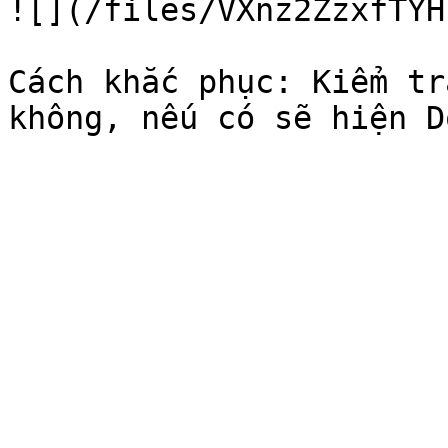
![](/files/VXnz2ZzxfTYH
Cách khắc phục: Kiểm tr