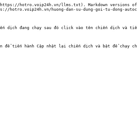
https://hotro.voip24h.vn/llms.txt). Markdown versions of
s://hotro.voip24h.vn/huong-dan-su-dung-goi-tu-dong-autoc
ến dịch đang chạy sau đó click vào tên chiến dịch và tiế
n để tiến hành Cập nhật lại chiến dịch và bật để chạy ch