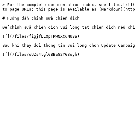
> For the complete documentation index, see [llms.txt](
to page URLs; this page is available as [Markdown](http
# Hướng dẫn chỉnh sửa chiến dịch

Để chỉnh sửa chiến dịch vui lòng tắt chiến dịch nếu chi
![](/files/figjfLLOpTRWNXCuNU3a)

Sau khi thay đổi thông tin vui lòng chọn Update Campaig