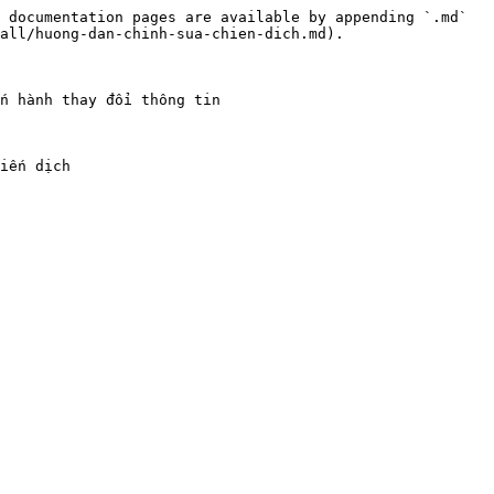
 documentation pages are available by appending `.md` 
all/huong-dan-chinh-sua-chien-dich.md).

n hành thay đổi thông tin

iến dịch
