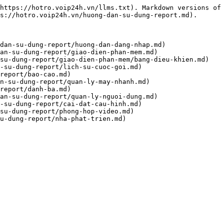
https://hotro.voip24h.vn/llms.txt). Markdown versions of
s://hotro.voip24h.vn/huong-dan-su-dung-report.md).

dan-su-dung-report/huong-dan-dang-nhap.md)

an-su-dung-report/giao-dien-phan-mem.md)

su-dung-report/giao-dien-phan-mem/bang-dieu-khien.md)

-su-dung-report/lich-su-cuoc-goi.md)

report/bao-cao.md)

n-su-dung-report/quan-ly-may-nhanh.md)

report/danh-ba.md)

an-su-dung-report/quan-ly-nguoi-dung.md)

-su-dung-report/cai-dat-cau-hinh.md)

su-dung-report/phong-hop-video.md)
