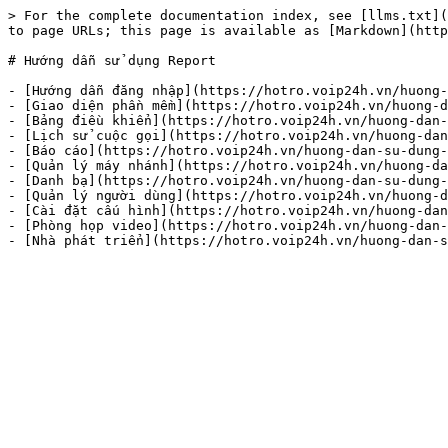
> For the complete documentation index, see [llms.txt](
to page URLs; this page is available as [Markdown](http
# Hướng dẫn sử dụng Report

- [Hướng dẫn đăng nhập](https://hotro.voip24h.vn/huong-
- [Giao diện phần mềm](https://hotro.voip24h.vn/huong-d
- [Bảng điều khiển](https://hotro.voip24h.vn/huong-dan-
- [Lịch sử cuộc gọi](https://hotro.voip24h.vn/huong-dan
- [Báo cáo](https://hotro.voip24h.vn/huong-dan-su-dung-
- [Quản lý máy nhánh](https://hotro.voip24h.vn/huong-da
- [Danh bạ](https://hotro.voip24h.vn/huong-dan-su-dung-
- [Quản lý người dùng](https://hotro.voip24h.vn/huong-d
- [Cài đặt cấu hình](https://hotro.voip24h.vn/huong-dan
- [Phòng họp video](https://hotro.voip24h.vn/huong-dan-