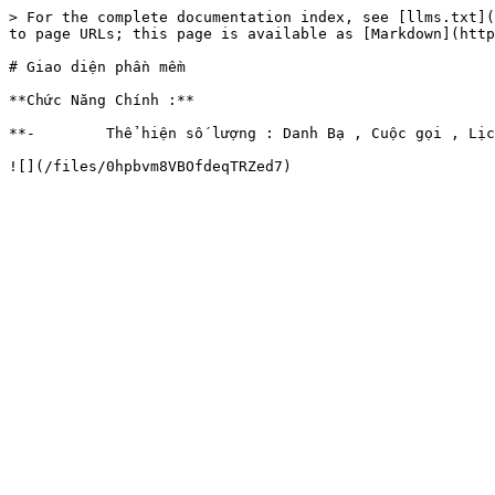
> For the complete documentation index, see [llms.txt](
to page URLs; this page is available as [Markdown](http
# Giao diện phần mềm

**Chức Năng Chính :**

**-        Thể hiện số lượng : Danh Bạ , Cuộc gọi , Lịc