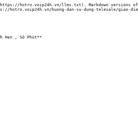
https://hotro.voip24h.vn/llms.txt). Markdown versions of
s://hotro.voip24h.vn/huong-dan-su-dung-telesale/giao-die
h Hẹn , Số Phút**
