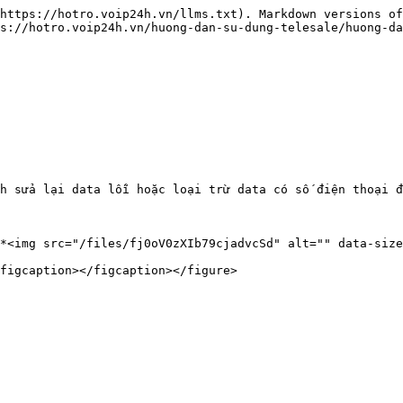
https://hotro.voip24h.vn/llms.txt). Markdown versions of
s://hotro.voip24h.vn/huong-dan-su-dung-telesale/huong-da
h sửa lại data lỗi hoặc loại trừ data có số điện thoại đ
*<img src="/files/fj0oV0zXIb79cjadvcSd" alt="" data-size
figcaption></figcaption></figure>
