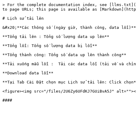
> For the complete documentation index, see [llms.txt](
to page URLs; this page is available as [Markdown](http
# Lịch sử tải lên

&#x20;**Các thông số (ngày giờ, thành công, data lỗi)**

**Tổng tải lên : Tổng số lượng data up lên**

**Tổng lỗi: Tổng số lượng data bị lỗi**

**Tổng thành công: Tổng số data up lên thành công**

**Tải xuống mẫu lỗi :  Tải các data lỗi (tải về và chỉn
**Download data lỗi**

**Tại Tab Cài Đặt chọn mục Lịch sử tải lên: Click chọn*
<figure><img src="/files/2U6Zy6UFdKJ7GUiBvA5J" alt=""><