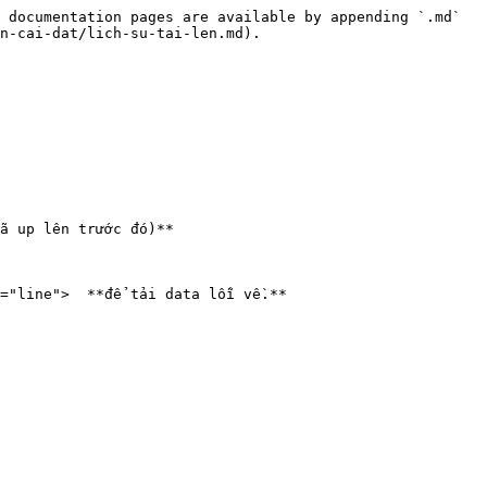
 documentation pages are available by appending `.md` 
n-cai-dat/lich-su-tai-len.md).

ã up lên trước đó)**

="line">  **để tải data lỗi về.**
