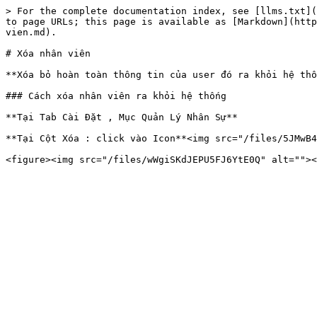
> For the complete documentation index, see [llms.txt](
to page URLs; this page is available as [Markdown](http
vien.md).

# Xóa nhân viên

**Xóa bỏ hoàn toàn thông tin của user đó ra khỏi hệ thố
### Cách xóa nhân viên ra khỏi hệ thống

**Tại Tab Cài Đặt , Mục Quản Lý Nhân Sự**

**Tại Cột Xóa : click vào Icon**<img src="/files/5JMwB4