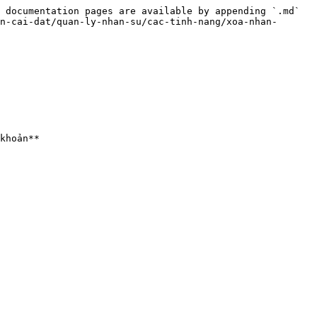
 documentation pages are available by appending `.md` 
n-cai-dat/quan-ly-nhan-su/cac-tinh-nang/xoa-nhan-
khoản**
