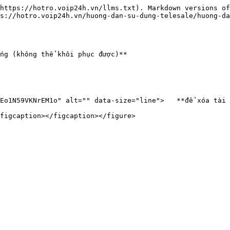
https://hotro.voip24h.vn/llms.txt). Markdown versions of
s://hotro.voip24h.vn/huong-dan-su-dung-telesale/huong-da
ng (không thể khôi phục được)**

Eo1N59VKNrEM1o" alt="" data-size="line">   **để xóa tài 