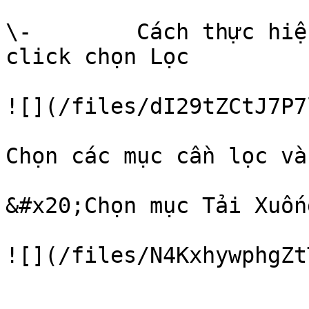
\-        Cách thực hiệ
click chọn Lọc

![](/files/dI29tZCtJ7P7
Chọn các mục cần lọc và
&#x20;Chọn mục Tải Xuống