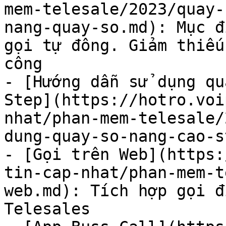
mem-telesale/2023/quay-
nang-quay-so.md): Mục đ
gọi tự đông. Giảm thiếu
công

- [Hướng dẫn sử dụng qu
Step](https://hotro.voi
nhat/phan-mem-telesale/
dung-quay-so-nang-cao-s
- [Gọi trên Web](https:
tin-cap-nhat/phan-mem-t
web.md): Tích hợp gọi đ
Telesales
