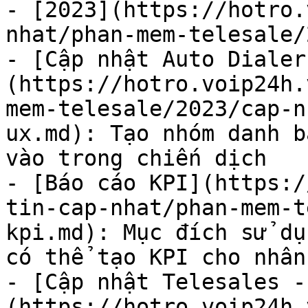
- [2023](https://hotro.
nhat/phan-mem-telesale/
- [Cập nhật Auto Dialer
(https://hotro.voip24h.
mem-telesale/2023/cap-n
ux.md): Tạo nhóm danh b
vào trong chiến dịch

- [Báo cáo KPI](https:/
tin-cap-nhat/phan-mem-t
kpi.md): Mục đích sử dụ
có thể tạo KPI cho nhân
- [Cập nhật Telesales -
(https://hotro.voip24h.