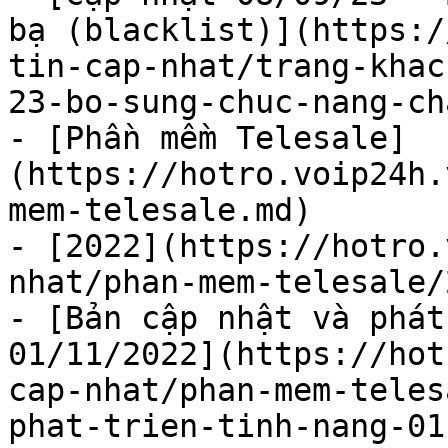
bạ (blacklist)](https:/
tin-cap-nhat/trang-khac
23-bo-sung-chuc-nang-ch
- [Phần mềm Telesale]
(https://hotro.voip24h.
mem-telesale.md)

- [2022](https://hotro.
nhat/phan-mem-telesale/
- [Bản cập nhật và phát
01/11/2022](https://hot
cap-nhat/phan-mem-teles
phat-trien-tinh-nang-01