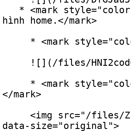
   * <mark style="color:orange;">Nâng cấp UI màn 
hình home.</mark>

     * <mark style="color:green;">Top bar.</mark>

     ![](/files/HNI2cod06NDnMmdgRuzs)

     * <mark style="color:green;">Bottom bar.
</mark>

     <img src="/files/ZPdgxKRPZxXcAwg4O5tz" alt="" 
data-size="original">
