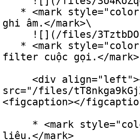
     ![](/files/3U4KoZqe1Xqu8bUGtPJq)

   * <mark style="color:orange;">Nâng cấp UI phát 
ghi âm.</mark>\

     ![](/files/3TztbDOF1eCdlFpsXYHB)

   * <mark style="color:orange;">Nâng cấp UI menu 
filter cuộc gọi.</mark>

     <div align="left"><figure><img 
src="/files/tT8nkga9kGj
<figcaption></figcaptio
     * <mark style="color:green;">Chưa lọc dữ 
liệu.</mark>
