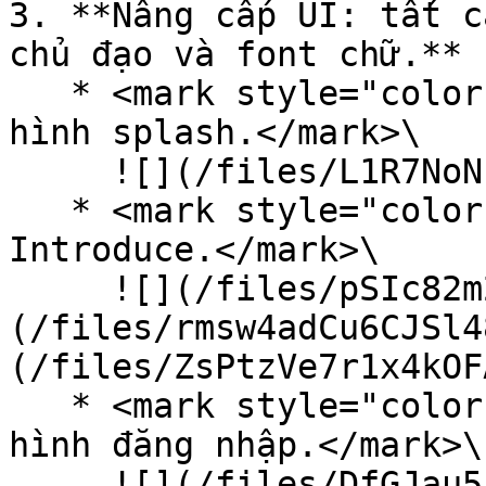
3. **Nâng cấp UI: tất c
chủ đạo và font chữ.**

   * <mark style="color:orange;">Nâng cấp UI màn 
hình splash.</mark>\

     ![](/files/L1R7NoNhGv7wtJJR2XkX)

   * <mark style="color:orange;">Thêm mới màn hình 
Introduce.</mark>\

     ![](/files/pSIc82m2UFftGKLGqhIL)![]
(/files/rmsw4adCu6CJSl4
(/files/ZsPtzVe7r1x4kOF
   * <mark style="color:orange;">Nâng cấp UI màn 
hình đăng nhập.</mark>\

     ![](/files/DfGJau5zN7pYGlK859RT)
