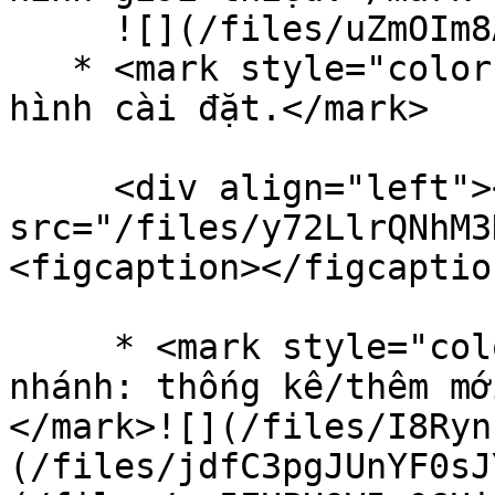
     ![](/files/uZmOIm8A47V5uNuA6UWk)

   * <mark style="color:orange;">Nâng cấp UI màn 
hình cài đặt.</mark>

     <div align="left"><figure><img 
src="/files/y72LlrQNhM3
<figcaption></figcaptio
     * <mark style="color:green;">Cài đặt máy 
nhánh: thống kê/thêm mớ
</mark>![](/files/I8Ryn
(/files/jdfC3pgJUnYF0sJ