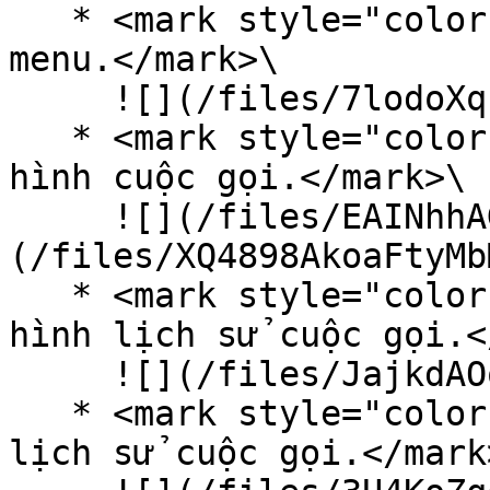
   * <mark style="color:orange;">Nâng cấp UI left 
menu.</mark>\

     ![](/files/7lodoXqbo7l5U1BQ0NBr)

   * <mark style="color:orange;">Nâng cấp UI màn 
hình cuộc gọi.</mark>\

     ![](/files/EAINhhAGd4zJBkH52Sxq)![]
(/files/XQ4898AkoaFtyMb
   * <mark style="color:orange;">Nâng cấp UI màn 
hình lịch sử cuộc gọi.<
     ![](/files/JajkdAOo31kXxfOSd9CT)

   * <mark style="color:orange;">Nâng cấp UI menu 
lịch sử cuộc gọi.</mark>