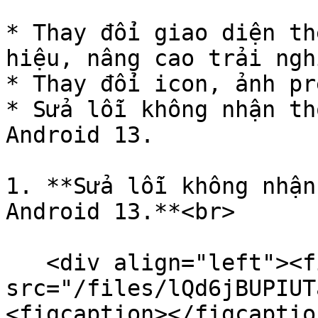
* Thay đổi giao diện th
hiệu, nâng cao trải ngh
* Thay đổi icon, ảnh pr
* Sửa lỗi không nhận th
Android 13.

1. **Sửa lỗi không nhận
Android 13.**<br>

   <div align="left"><figure><img 
src="/files/lQd6jBUPIUT
<figcaption></figcaptio