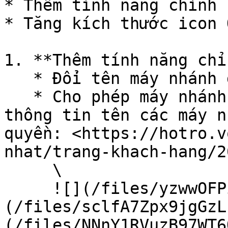
* Thêm tính năng chỉnh 
* Tăng kích thước icon 
1. **Thêm tính năng chỉ
   * Đổi tên máy nhánh đang sử dụng.

   * Cho phép máy nhánh được phân quyền thay đổi 
thông tin tên các máy n
quyền: <https://hotro.v
nhat/trang-khach-hang/2
     \

     ![](/files/yzwwOFPiT0wSZCi9KvRX)![]
(/files/sclfA7Zpx9jgGzL
(/files/NNnY1RVuzB97WT6