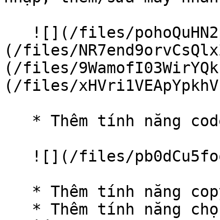
   ![](/files/pohoQuHN2pKoUHdEH4Uq)![]
(/files/NR7end9orvCsQlx
(/files/9WamofI03WirYQk
(/files/xHVri1VEApYpkhV
   * Thêm tính năng codecs.

   ![](/files/pb0dCu5foqOEe7fKsDG7)

   * Thêm tính năng copy số điện thoại, email.

   * Thêm tính năng chọn menu ở lịch sử cuộc gọi 