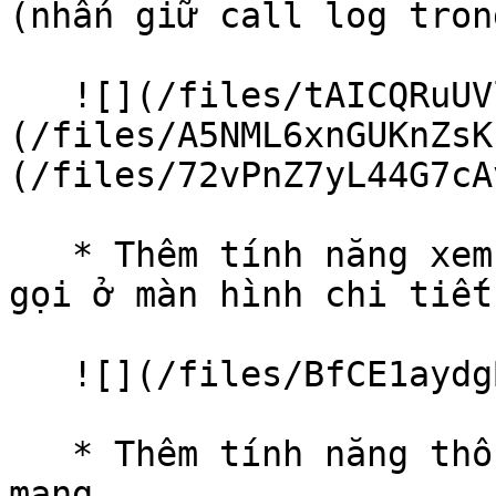
(nhấn giữ call log tron
   ![](/files/tAICQRuUVlP1kkzNs04c)![]
(/files/A5NML6xnGUKnZsK
(/files/72vPnZ7yL44G7cA
   * Thêm tính năng xem thêm chi tiết lịch sử cuộc 
gọi ở màn hình chi tiết
   ![](/files/BfCE1aydgBjVelbp8SB5)

   * Thêm tính năng thông báo không có kết nối 
mạng.
