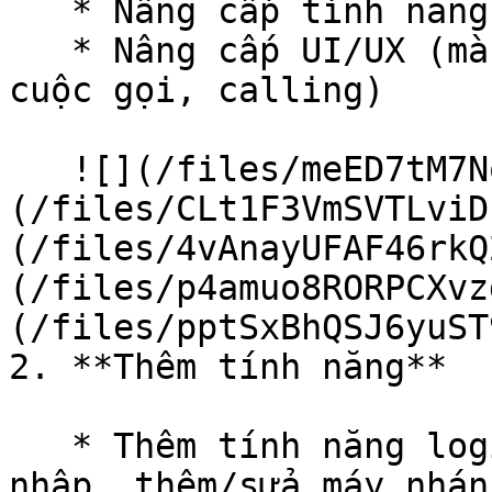
   * Nâng cấp tính năng thông báo cuộc gọi đến

   * Nâng cấp UI/UX (màn hình danh bạ, lịch sử 
cuộc gọi, calling)

   ![](/files/meED7tM7NoxWMS5DzKIV)![]
(/files/CLt1F3VmSVTLviD
(/files/4vAnayUFAF46rkQ
(/files/p4amuo8RORPCXvz
(/files/pptSxBhQSJ6yuST
2. **Thêm tính năng**

   * Thêm tính năng login qr code (màn hình đăng 
nhập, thêm/sửa máy nhánh