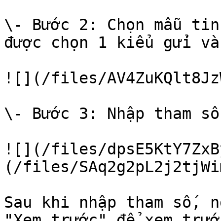
\- Bước 2: Chọn mẫu tin
được chọn 1 kiểu gửi và
![](/files/AV4ZuKQlt8Jz
\- Bước 3: Nhập tham số
![](/files/dpsE5KtY7ZxB
(/files/SAq2g2pL2j2tjWi
Sau khi nhập tham số, n
"Xem trước" để xem trướ