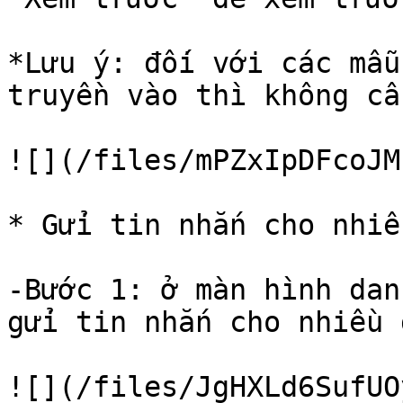
*Lưu ý: đối với các mẫu
truyền vào thì không cầ
![](/files/mPZxIpDFcoJM
* Gửi tin nhắn cho nhiề
-Bước 1: ở màn hình dan
gửi tin nhắn cho nhiều 
![](/files/JgHXLd6SufUO