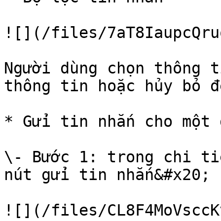
![](/files/7aT8IaupcQru
Người dùng chọn thông t
thông tin hoặc hủy bỏ đ
* Gửi tin nhắn cho một 
\- Bước 1: trong chi ti
nút gửi tin nhắn&#x20;

![](/files/CL8F4MoVsccK