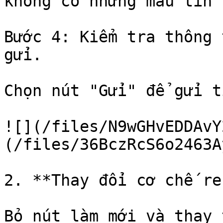
không có những mẫu tin 
Bước 4: Kiểm tra thông 
gửi.

Chọn nút "Gửi" để gửi t
![](/files/N9wGHvEDDAvY
(/files/36BczRcS6o2463A
2. **Thay đổi cơ chế re
Bỏ nút làm mới và thay 