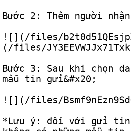
Bước 2: Thêm người nhận
![](/files/b2t0d51QEsjp
(/files/JY3EEVWJJx71Txk
Bước 3: Sau khi chọn da
mẫu tin gửi&#x20;

![](/files/Bsmf9nEzn9Sd
*Lưu ý: đối với gửi tin