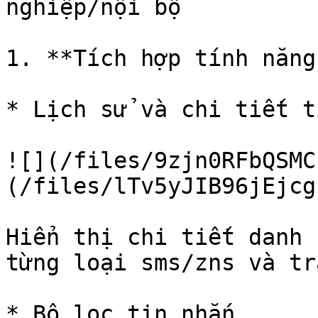
nghiệp/nội bộ

1. **Tích hợp tính năng
* Lịch sử và chi tiết t
![](/files/9zjn0RFbQSMC
(/files/lTv5yJIB96jEjcg
Hiển thị chi tiết danh 
từng loại sms/zns và tr
* Bộ lọc tin nhắn
