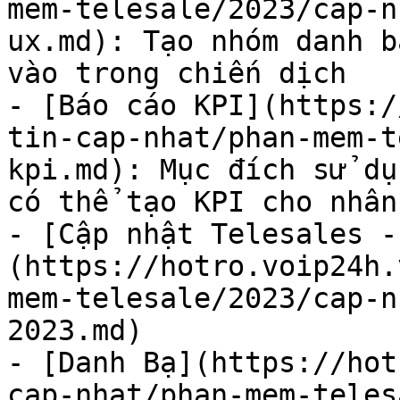
mem-telesale/2023/cap-n
ux.md): Tạo nhóm danh b
vào trong chiến dịch

- [Báo cáo KPI](https:/
tin-cap-nhat/phan-mem-t
kpi.md): Mục đích sử dụ
có thể tạo KPI cho nhân
- [Cập nhật Telesales -
(https://hotro.voip24h.
mem-telesale/2023/cap-n
2023.md)

- [Danh Bạ](https://hot
cap-nhat/phan-mem-teles