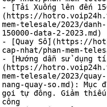
- [Tải Xuống lên đến 15
(https://hotro.voip24h.
mem-telesale/2023/danh-
150000-data-2-2023.md)

- [Quay Số](https://hot
cap-nhat/phan-mem-teles
- [Hướng dẫn sử dụng tí
(https://hotro.voip24h.
mem-telesale/2023/quay-
nang-quay-so.md): Mục đ
gọi tự đông. Giảm thiếu
công
