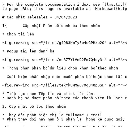
> For the complete documentation index, see [llms.txt](
to page URLs; this page is available as [Markdown](http
# Cập nhật Telesales - 04/04/2023

1\.      Cập nhật Phân bổ danh bạ theo nhóm

* Chọn tải lên

<figure><img src="/files/g4D83KmIy5e4oGPHxe2O" alt=""><
* Popup tải lên danh bạ

<figure><img src="/files/ncRZ7YfVmD2Em7Q4qy3r" alt=""><
* Trong phần phân bổ dữ liệu chọn Phân bổ theo nhóm

  Xuất hiện phần nhập nhóm muốn phân bổ hoặc chọn tất cả các nhóm.

<figure><img src="/files/tekYk8MMwG7XqB40pSSF" alt=""><
* Tiếp tục chọn Tệp tin và click tải lên.

* Danh bạ sẽ được phân bổ theo các thành viên là user cu
2. Cập nhật bộ lọc theo nhóm

* Thay đổi phần hiện thị là fullname + email

* Phần thay đổi này nằm ở 3 phần là Thống kê cuộc gọi, 