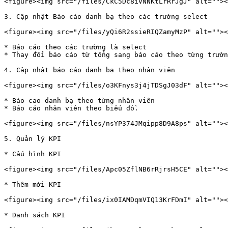
<figure><img src="/files/CkC5Dc8iVNNKtLrRrJgJ" alt=""><
3. Cập nhật Báo cáo danh bạ theo các trường select

<figure><img src="/files/yQi6R2ssieRIQZamyMzP" alt=""><
* Báo cáo theo các trường là select

* Thay đổi báo cáo từ tổng sang báo cáo theo từng trườn
4. Cập nhật báo cáo danh bạ theo nhân viên

<figure><img src="/files/o3KFnys3j4jTDSgJ03dF" alt=""><
* Báo cao danh bạ theo từng nhân viên

* Báo cáo nhân viên theo biểu đồ.

<figure><img src="/files/nsYP374JMqipp8D9A8ps" alt=""><
5. Quản lý KPI

* Cấu hình KPI

<figure><img src="/files/Apc05ZflNB6rRjrsH5CE" alt=""><
* Thêm mới KPI

<figure><img src="/files/ix0IAMDqmVIQ13KrFDmI" alt=""><
* Danh sách KPI
