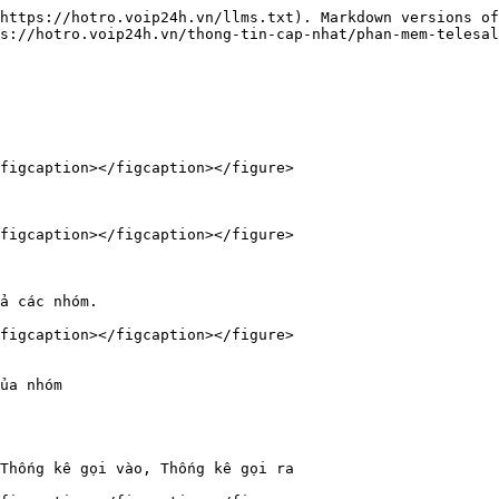
https://hotro.voip24h.vn/llms.txt). Markdown versions of
s://hotro.voip24h.vn/thong-tin-cap-nhat/phan-mem-telesal
figcaption></figcaption></figure>

figcaption></figcaption></figure>

figcaption></figcaption></figure>

̉a nhóm

Thống kê gọi vào, Thống kê gọi ra
